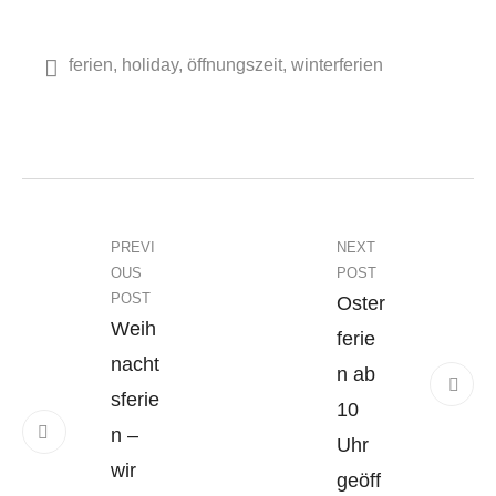
ferien
holiday
öffnungszeit
winterferien
PREVI
NEXT
OUS
POST
POST
Oster
Weih
ferie
nacht
n ab
sferie
10
n –
Uhr
wir
geöff