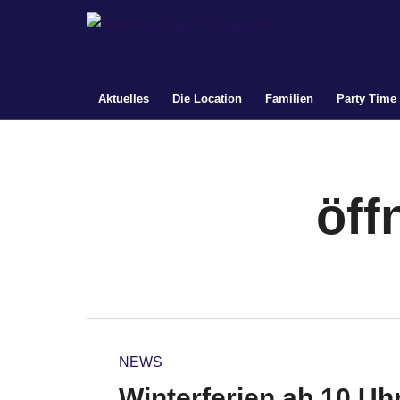
Aktuelles
Die Location
Familien
Party Time
öff
NEWS
Winterferien ab 10 Uh