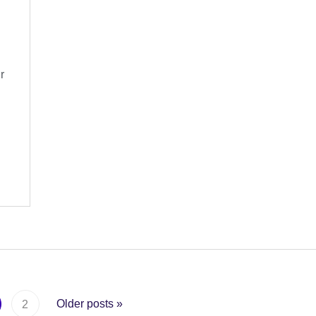
r
 Beiträge
Older posts
»
2