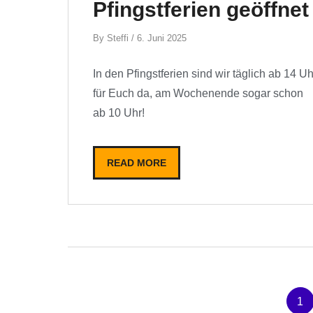
Pfingstferien geöffnet
By
By
Steffi
/
6. Juni 2025
In den Pfingstferien sind wir täglich ab 14 Uh
für Euch da, am Wochenende sogar schon
ab 10 Uhr!
READ MORE
Seitennummerierung der
1